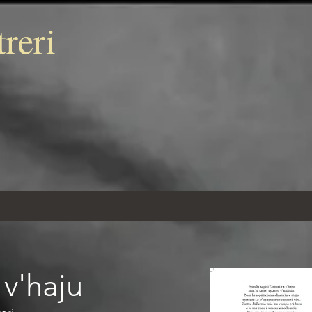
treri
 v'haju