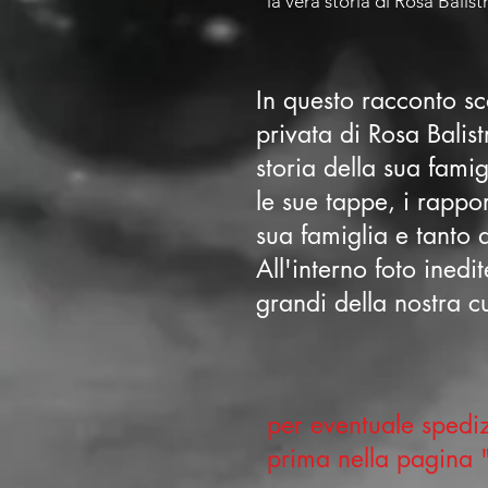
la vera storia di Rosa Balistr
In questo racconto sco
privata di Rosa Balist
storia della sua fami
le sue tappe, i rappo
sua famiglia e tanto a
All'interno foto inedi
grandi della nostra c
per eventuale spediz
prima nella pagina "