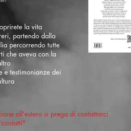
eri
prirete la vita
reri, partendo dalla
glia percorrendo tutte
rti che aveva con la
ltro
te e testimonianze dei
ultura
ione all'estero si prega di contattarci
contatti"