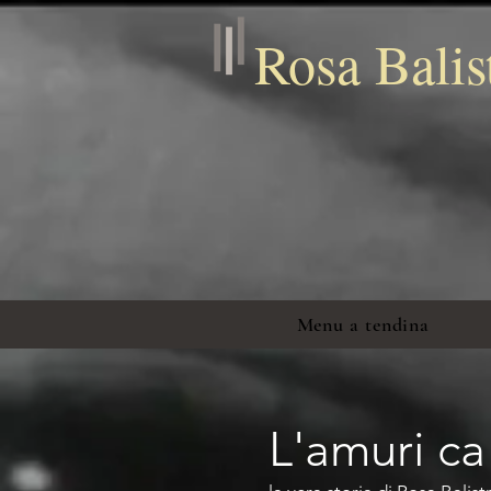
Completa la configurazione su Wix.com per verificare la tua proprietà di balistrerirosa.it
Rosa Balis
Menu a tendina
L'amuri ca