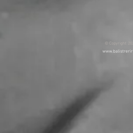
© Copyright 202
www.balistrerir