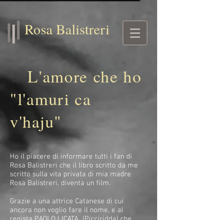
Completa la configurazione su Wix.com per verificare la tua proprietà
di balistrerirosa.it
Rosa Balistreri
L'amore che ho
"l'amuri ca
v'haju"
Ho il piacere di informare tutti i fan di
Rosa Balistreri che il libro scritto da me
scritto sulla vita privata di mia madre
Rosa Balistreri, diventa un film.
Grazie a una attrice Catanese di cui
ancora non voglio fare il nome, e al
regista PAOLO LICATA (Picciridda) che