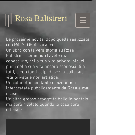
Completa la configurazione su Wix.com per verificare la tua proprietà
di balistrerirosa.it
Rosa Balistreri
Le prossime novità, dopo quella realizzata
con RAI STORIA, saranno:
Un libro con la vera storia su Rosa
Balistreri, come non l'avete mai
conosciuta, nella sua vita privata, alcuni
punti della sua vita ancora sconosciuti a
tutti, e con tanti colpi di scena sulla sua
vita privata e non artistica.
Un cofanetto con tante canzoni mai
interpretate pubblicamente da Rosa e mai
incise.
Un'altro grosso proggetto bolle in pentola,
ma sarà rivelato quando la cosa sara
ufficiale